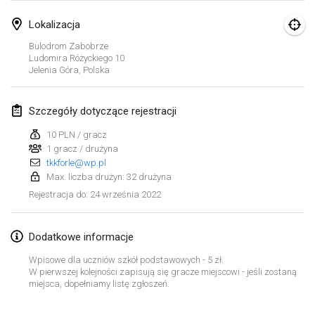
23 sty 2022
|
Japonia
Lokalizacja
luty 2022
Bulodrom Zabobrze
Ludomira Różyckiego
10
Jelenia Góra
,
Polska
MS v MÖLKPARKURU
4 lut 2022
|
Czechy
Szczegóły dotyczące rejestracji
ANULOWANY
TangoMölkky
10 PLN / gracz
5 lut 2022
|
Finlandia
1 gracz / drużyna
tkkforle@wp.pl
Kohti Kisoja
Max. liczba drużyn: 32 drużyna
12 lut 2022
|
Finlandia
24 września 2022
Rejestracja do
:
Yamagata Tournament
Dodatkowe informacje
13 lut 2022
|
Japonia
Wpisowe dla uczniów szkół podstawowych - 5 zł.
W pierwszej kolejności zapisują się gracze miejscowi - jeśli zostaną
West Indiv Cup
Lista widoku
miejsca, dopełniamy listę zgłoszeń.
19 lut 2022
|
Francja
Wyświetlanie
285
turniejów
Kuratorowany przez
Mölkk Your World