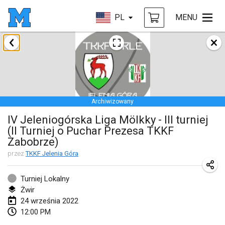
PL
MENU
styczeń 2022
ANULOWANY
Tournoi Mixte ASPTTOM
22 sty 2022
|
Francja
Archiwizowany
KKS Halli Duppeli
IV Jeleniogórska Liga Mölkky - III turniej
22 sty 2022
|
Finlandia
(II Turniej o Puchar Prezesa TKKF
Zabobrze)
Mölkky Tournament - Doubles
przez
TKKF Jelenia Góra
22 sty 2022
|
Japonia
Suomelan Mölkky-open
Turniej Lokalny
Żwir
22 sty 2022
|
Hiszpania
24 września 2022
12:00 PM
The Mölkky Tournament 2nd