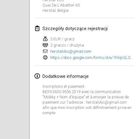
23 sty 2022
|
Japonia
Quai De L'Abattoir
65
Herstal
,
Belgia
luty 2022
Szczegóły dotyczące rejestracji
MS v MÖLKPARKURU
4 lut 2022
|
Czechy
5 EUR / gracz
2 graczs / drużyna
ANULOWANY
herstalvbc@gmail.com
TangoMölkky
https://docs.google.com/forms/d/e/1FAIpQLScdY-AEpnhh3H15AO0nF_i4jZIGZlb6jk9VZxiaPJ4sWI9BKw/viewform
5 lut 2022
|
Finlandia
Dodatkowe informacje
Kohti Kisoja
12 lut 2022
|
Finlandia
Inscriptions et paiement:
BE39.3630.9556.2319 avec la communication
"Molkky + Nom d'équipe" et à envoyer la preuve de
Yamagata Tournament
paiement sur l'adresse : herstalvbc@gmail.com
13 lut 2022
|
Japonia
afin que mon inscription soit définitivement prise en
compte
West Indiv Cup
19 lut 2022
|
Francja