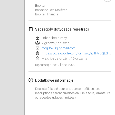
23 sty 2022
|
Japonia
Bobital
Impasse Des Molières
Bobital
,
Francja
luty 2022
MS v MÖLKPARKURU
Szczegóły dotyczące rejestracji
4 lut 2022
|
Czechy
Udział bezpłatny
ANULOWANY
2 graczs / drużyna
TangoMölkky
mcg35760@gmail.com
5 lut 2022
|
Finlandia
https://docs.google.com/forms/d/e/1FAIpQLSf_oUYn0bbcF8_4eHgzNLHEDf2sckS-1BFdkjfFCjs0yYfBPA/viewform
Max. liczba drużyn: 16 drużyna
Kohti Kisoja
2 lipca 2022
Rejestracja do
:
12 lut 2022
|
Finlandia
Dodatkowe informacje
Yamagata Tournament
13 lut 2022
|
Japonia
Des lots à la clé pour chaque compétition. Les
inscriptions seront ouvertes en juin à tous, amateurs
ou adeptes (places limitées).
West Indiv Cup
19 lut 2022
|
Francja