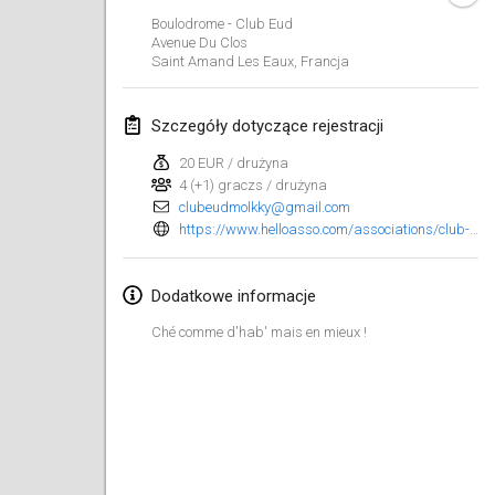
23 sty 2022
|
Japonia
Boulodrome - Club Eud
Avenue Du Clos
Saint Amand Les Eaux
,
Francja
luty 2022
MS v MÖLKPARKURU
Szczegóły dotyczące rejestracji
4 lut 2022
|
Czechy
20 EUR / drużyna
ANULOWANY
4 (+1) graczs / drużyna
TangoMölkky
clubeudmolkky@gmail.com
5 lut 2022
|
Finlandia
https://www.helloasso.com/associations/club-eud-molkky/evenements/open-eud-molkky-4?fbclid=IwAR2jhbCQ4pi8aOrrjQioe9ods7EKpKzG_uPJmOHDeJ45KfcbqUMkkG0htyM
Kohti Kisoja
Dodatkowe informacje
12 lut 2022
|
Finlandia
Ché comme d'hab' mais en mieux !
Yamagata Tournament
13 lut 2022
|
Japonia
West Indiv Cup
19 lut 2022
|
Francja