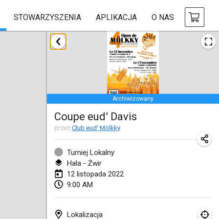
STOWARZYSZENIA
APLIKACJA
O NAS
styczeń 2022
ANULOWANY
Tournoi Mixte ASPTTOM
22 sty 2022
|
Francja
Archiwizowany
KKS Halli Duppeli
Coupe eud’ Davis
22 sty 2022
|
Finlandia
przez
Club eud' Mölkky
Mölkky Tournament - Doubles
22 sty 2022
|
Japonia
Turniej Lokalny
Hala - Żwir
Suomelan Mölkky-open
12 listopada 2022
9:00 AM
22 sty 2022
|
Hiszpania
The Mölkky Tournament 2nd
Lokalizacja