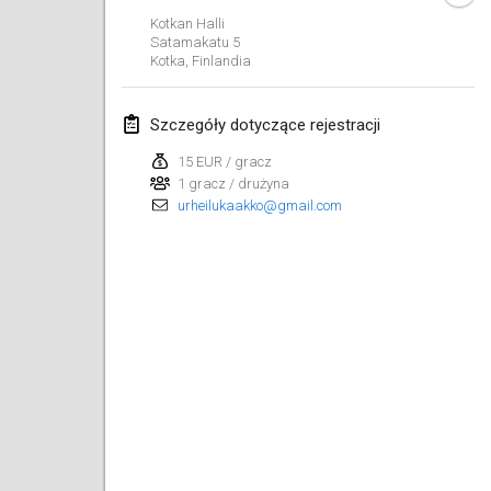
23 sty 2022
|
Japonia
Kotkan Halli
Satamakatu
5
Kotka
,
Finlandia
luty 2022
MS v MÖLKPARKURU
Szczegóły dotyczące rejestracji
4 lut 2022
|
Czechy
15 EUR / gracz
ANULOWANY
1 gracz / drużyna
TangoMölkky
urheilukaakko@gmail.com
5 lut 2022
|
Finlandia
Kohti Kisoja
12 lut 2022
|
Finlandia
Yamagata Tournament
13 lut 2022
|
Japonia
West Indiv Cup
19 lut 2022
|
Francja