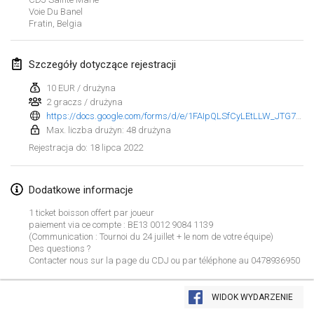
23 sty 2022
|
Japonia
Voie Du Banel
Fratin
,
Belgia
luty 2022
Szczegóły dotyczące rejestracji
MS v MÖLKPARKURU
4 lut 2022
|
Czechy
10 EUR / drużyna
2 graczs / drużyna
ANULOWANY
https://docs.google.com/forms/d/e/1FAIpQLSfCyLEtLLW_JTG7VofDBR4Fqjkg33LRD1YXlah2bYJ-LJSZjQ/viewform
TangoMölkky
Max. liczba drużyn: 48 drużyna
5 lut 2022
|
Finlandia
18 lipca 2022
Rejestracja do
:
Kohti Kisoja
12 lut 2022
|
Finlandia
Dodatkowe informacje
1 ticket boisson offert par joueur
Yamagata Tournament
paiement via ce compte : BE13 0012 9084 1139
(Communication : Tournoi du 24 juillet + le nom de votre équipe)
13 lut 2022
|
Japonia
Des questions ?
Contacter nous sur la page du CDJ ou par téléphone au 0478936950
West Indiv Cup
Lista widoku
19 lut 2022
|
Francja
WIDOK WYDARZENIE
Wyświetlanie
285
turniejów
Kuratorowany przez
Mölkk Your World