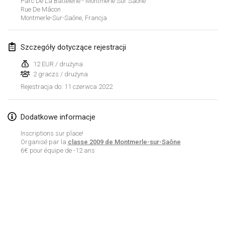
Parc De La Battelerie - Montmerle Sur Saône
23 sty 2022
|
Japonia
Rue De Mâcon
Montmerle-Sur-Saône
,
Francja
luty 2022
Szczegóły dotyczące rejestracji
MS v MÖLKPARKURU
4 lut 2022
|
Czechy
12 EUR / drużyna
2 graczs / drużyna
ANULOWANY
TangoMölkky
11 czerwca 2022
Rejestracja do
:
5 lut 2022
|
Finlandia
Dodatkowe informacje
Kohti Kisoja
Inscriptions sur place!
12 lut 2022
|
Finlandia
Organisé par la
classe 2009 de Montmerle-sur-Saône
6€ pour équipe de -12 ans
Yamagata Tournament
13 lut 2022
|
Japonia
West Indiv Cup
Lista widoku
19 lut 2022
|
Francja
Wyświetlanie
285
turniejów
Kuratorowany przez
Mölkk Your World