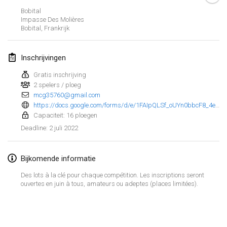
23 jan. 2022
|
Japan
Bobital
Impasse Des Molières
Bobital
,
Frankrijk
februari 2022
MS v MÖLKPARKURU
Inschrijvingen
4 feb. 2022
|
Tsjechië
Gratis inschrijving
GEANNULEERD
2 spelers / ploeg
TangoMölkky
mcg35760@gmail.com
5 feb. 2022
|
Finland
https://docs.google.com/forms/d/e/1FAIpQLSf_oUYn0bbcF8_4eHgzNLHEDf2sckS-1BFdkjfFCjs0yYfBPA/viewform
Capaciteit: 16 ploegen
Kohti Kisoja
2 juli 2022
Deadline
:
12 feb. 2022
|
Finland
Bijkomende informatie
Yamagata Tournament
13 feb. 2022
|
Japan
Des lots à la clé pour chaque compétition. Les inscriptions seront
ouvertes en juin à tous, amateurs ou adeptes (places limitées).
West Indiv Cup
Weergave lijst
19 feb. 2022
|
Frankrijk
285
tornooien weergegeven
Samengesteld door
Mölkk Your World