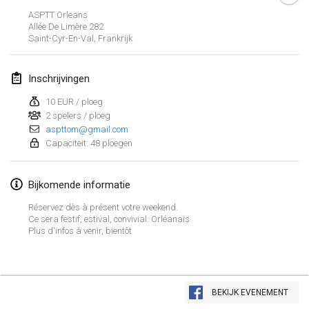
23 jan. 2022
|
Japan
ASPTT Orleans
Allée De Limère
282
Saint-Cyr-En-Val
,
Frankrijk
februari 2022
MS v MÖLKPARKURU
Inschrijvingen
4 feb. 2022
|
Tsjechië
10 EUR / ploeg
GEANNULEERD
2 spelers / ploeg
TangoMölkky
aspttom@gmail.com
5 feb. 2022
|
Finland
Capaciteit: 48 ploegen
Kohti Kisoja
Bijkomende informatie
12 feb. 2022
|
Finland
Réservez dès à présent votre weekend.
Yamagata Tournament
Ce sera festif, estival, convivial: Orléanais
Plus d'infos à venir, bientôt
13 feb. 2022
|
Japan
West Indiv Cup
Weergave lijst
19 feb. 2022
|
Frankrijk
BEKIJK EVENEMENT
285
tornooien weergegeven
Samengesteld door
Mölkk Your World