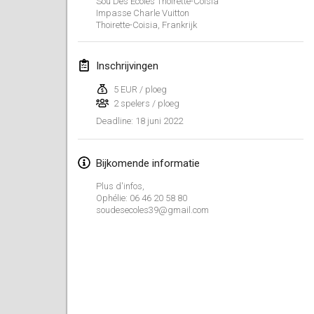
Sou Des Écoles Thoirette-Coisia
23 jan. 2022
|
Japan
Impasse Charle Vuitton
Thoirette-Coisia
,
Frankrijk
februari 2022
Inschrijvingen
MS v MÖLKPARKURU
4 feb. 2022
|
Tsjechië
5 EUR / ploeg
2 spelers / ploeg
GEANNULEERD
TangoMölkky
18 juni 2022
Deadline
:
5 feb. 2022
|
Finland
Bijkomende informatie
Kohti Kisoja
Plus d'infos,
12 feb. 2022
|
Finland
Ophélie: 06 46 20 58 80
soudesecoles39@gmail.com
Yamagata Tournament
13 feb. 2022
|
Japan
West Indiv Cup
19 feb. 2022
|
Frankrijk