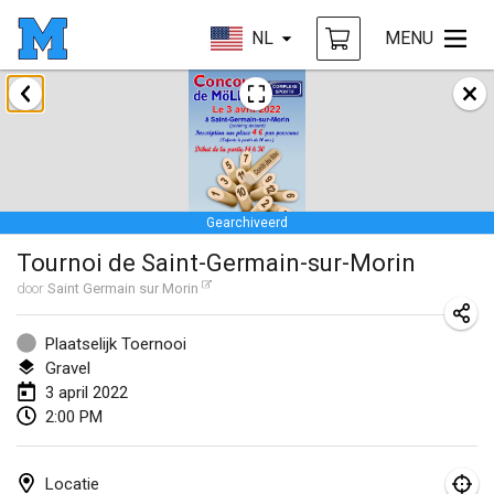
NL
MENU
januari 2022
GEANNULEERD
Tournoi Mixte ASPTTOM
22 jan. 2022
|
Frankrijk
Gearchiveerd
KKS Halli Duppeli
Tournoi de Saint-Germain-sur-Morin
22 jan. 2022
|
Finland
door
Saint Germain sur Morin
Mölkky Tournament - Doubles
22 jan. 2022
|
Japan
Plaatselijk Toernooi
Gravel
Suomelan Mölkky-open
3 april 2022
2:00 PM
22 jan. 2022
|
Spanje
The Mölkky Tournament 2nd
Locatie