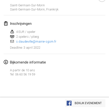
23 jan. 2022
|
Japan
Saint-Germain-Sur-Morin
Saint-Germain-Sur-Morin
,
Frankrijk
februari 2022
Inschrijvingen
MS v MÖLKPARKURU
4 feb. 2022
|
Tsjechië
4 EUR / speler
2 spelers / ploeg
GEANNULEERD
s.daudeville@mairie-sgsm.fr
TangoMölkky
3 april 2022
Deadline
:
5 feb. 2022
|
Finland
Kohti Kisoja
Bijkomende informatie
12 feb. 2022
|
Finland
A partir de 10 ans
Tel: 06 60 56 19 59
Yamagata Tournament
13 feb. 2022
|
Japan
West Indiv Cup
Weergave lijst
19 feb. 2022
|
Frankrijk
BEKIJK EVENEMENT
285
tornooien weergegeven
Samengesteld door
Mölkk Your World