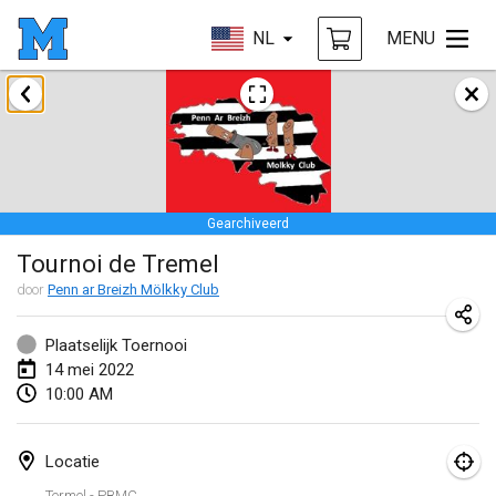
NL
MENU
januari 2022
GEANNULEERD
Tournoi Mixte ASPTTOM
22 jan. 2022
|
Frankrijk
Gearchiveerd
KKS Halli Duppeli
Tournoi de Tremel
22 jan. 2022
|
Finland
door
Penn ar Breizh Mölkky Club
Mölkky Tournament - Doubles
22 jan. 2022
|
Japan
Plaatselijk Toernooi
14 mei 2022
Suomelan Mölkky-open
10:00 AM
22 jan. 2022
|
Spanje
Locatie
The Mölkky Tournament 2nd
Termel - PBMC