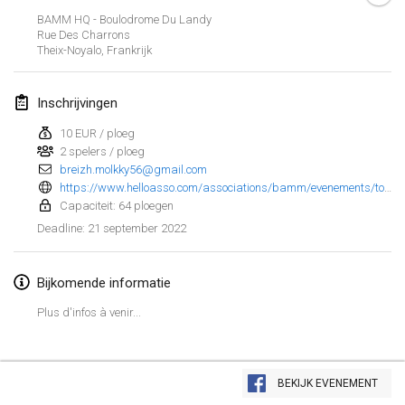
23 jan. 2022
|
Japan
BAMM HQ - Boulodrome Du Landy
Rue Des Charrons
Theix-Noyalo
,
Frankrijk
februari 2022
MS v MÖLKPARKURU
Inschrijvingen
4 feb. 2022
|
Tsjechië
10 EUR / ploeg
GEANNULEERD
2 spelers / ploeg
TangoMölkky
breizh.molkky56@gmail.com
5 feb. 2022
|
Finland
https://www.helloasso.com/associations/bamm/evenements/tournoi-de-molkky-du-golfe-du-morbihan-1?fbclid=IwAR3vl6g2vtUtJzxbt-kZ_NK40I-v4utxm8zvuoG43hXxYWglp3cLufqNOvk
Capaciteit: 64 ploegen
Kohti Kisoja
21 september 2022
Deadline
:
12 feb. 2022
|
Finland
Bijkomende informatie
Yamagata Tournament
13 feb. 2022
|
Japan
Plus d'infos à venir...
West Indiv Cup
Weergave lijst
19 feb. 2022
|
Frankrijk
BEKIJK EVENEMENT
285
tornooien weergegeven
Samengesteld door
Mölkk Your World