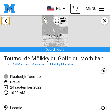
NL
MENU
januari 2022
GEANNULEERD
Tournoi Mixte ASPTTOM
22 jan. 2022
|
Frankrijk
Gearchiveerd
KKS Halli Duppeli
Tournoi de Mölkky du Golfe du Morbihan
22 jan. 2022
|
Finland
door
BAMM - Breizh Association Mölkky Morbihan
Mölkky Tournament - Doubles
22 jan. 2022
|
Japan
Plaatselijk Toernooi
Gravel
Suomelan Mölkky-open
24 september 2022
10:00 AM
22 jan. 2022
|
Spanje
The Mölkky Tournament 2nd
Locatie