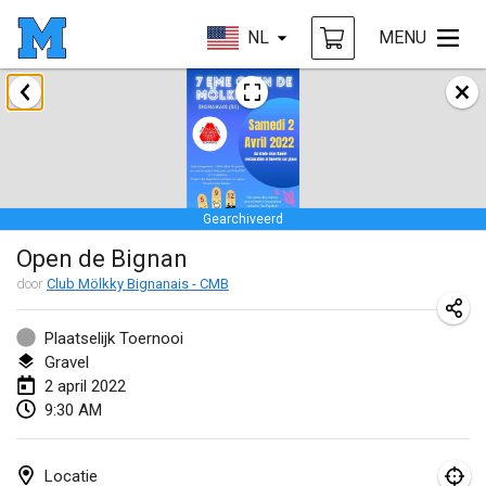
NL
MENU
januari 2022
GEANNULEERD
Tournoi Mixte ASPTTOM
22 jan. 2022
|
Frankrijk
Gearchiveerd
KKS Halli Duppeli
Open de Bignan
22 jan. 2022
|
Finland
door
Club Mölkky Bignanais - CMB
Mölkky Tournament - Doubles
22 jan. 2022
|
Japan
Plaatselijk Toernooi
Gravel
Suomelan Mölkky-open
2 april 2022
9:30 AM
22 jan. 2022
|
Spanje
The Mölkky Tournament 2nd
Locatie