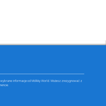
 wybrane informacje od Mölkky World. Możesz zrezygnować z
encie.