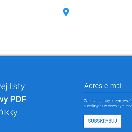
j listy
wy PDF
Zapisz się, aby otrzymywać
subskrypcji w dowolnym mom
ölkky.
SUBSKRYBUJ