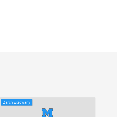
Zarchiwizowany
Zarc