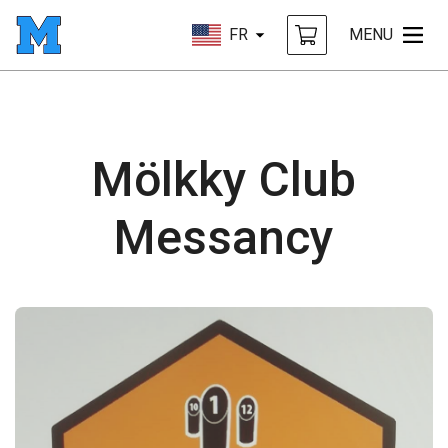
FR
MENU
Mölkky Club
Messancy