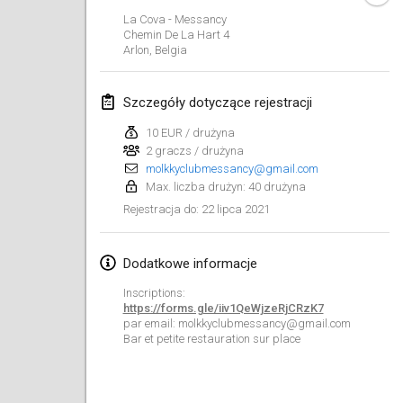
ANULOWANY
La Cova - Messancy
Open de Boulay Triplette
Chemin De La Hart
4
20 mar 2021
|
Francja
Arlon
,
Belgia
kwiecień 2021
Szczegóły dotyczące rejestracji
10 EUR / drużyna
Tournoi du printemps confiné
2 graczs / drużyna
9 kwi 2021
|
Francja
molkkyclubmessancy@gmail.com
Max. liczba drużyn: 40 drużyna
ANULOWANY
Indoor de la CASAS
22 lipca 2021
Rejestracja do
:
10 kwi 2021
|
Francja
Dodatkowe informacje
Halové MČR Trojnásobný - Czech Indoor Triple
10 kwi 2021
|
Czechy
Inscriptions:
https://forms.gle/iiv1QeWjzeRjCRzK7
ANULOWANY
par email: molkkyclubmessancy@gmail.com
Doublette du Molkkamis
Bar et petite restauration sur place
24 kwi 2021
|
Belgia
ANULOWANY
Individuel du Molkkamis