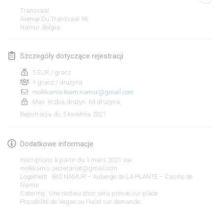
ANULOWANY
Transvaal
Open de Boulay Triplette
Avenue Du Transvaal
96
20 mar 2021
|
Francja
Namur
,
Belgia
kwiecień 2021
Szczegóły dotyczące rejestracji
5 EUR / gracz
Tournoi du printemps confiné
1 gracz / drużyna
9 kwi 2021
|
Francja
molkkamis.team.namur@gmail.com
Max. liczba drużyn: 64 drużyna
ANULOWANY
Indoor de la CASAS
5 kwietnia 2021
Rejestracja do
:
10 kwi 2021
|
Francja
Dodatkowe informacje
Halové MČR Trojnásobný - Czech Indoor Triple
10 kwi 2021
|
Czechy
Inscriptions à partir du 1 mars 2021 via
molkkamis.secretariat@gmail.com
ANULOWANY
Logement : IBIS NAMUR – Auberge de LA PLANTE – Casino de
Doublette du Molkkamis
Namur
24 kwi 2021
|
Belgia
Catering : Une restauration sera prévue sur place
Lista widoku
Possibilité de Vegan ou Halal sur demande.
ANULOWANY
Wyświetlanie
150
turniejów
Individuel du Molkkamis
Kuratorowany przez
Mölkk Your World