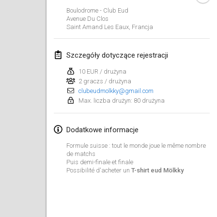
ANULOWANY
Boulodrome - Club Eud
Open de Boulay Triplette
Avenue Du Clos
20 mar 2021
|
Francja
Saint Amand Les Eaux
,
Francja
kwiecień 2021
Szczegóły dotyczące rejestracji
10 EUR / drużyna
Tournoi du printemps confiné
2 graczs / drużyna
9 kwi 2021
|
Francja
clubeudmolkky@gmail.com
Max. liczba drużyn: 80 drużyna
ANULOWANY
Indoor de la CASAS
10 kwi 2021
|
Francja
Dodatkowe informacje
Halové MČR Trojnásobný - Czech Indoor Triple
Formule suisse : tout le monde joue le même nombre
de matchs
10 kwi 2021
|
Czechy
Puis demi-finale et finale
Possibilité d'acheter un
T-shirt eud Mölkky
ANULOWANY
Doublette du Molkkamis
24 kwi 2021
|
Belgia
ANULOWANY
Individuel du Molkkamis