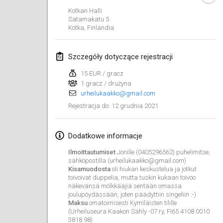
ANULOWANY
Kotkan Halli
Open de Boulay Triplette
Satamakatu
5
20 mar 2021
|
Francja
Kotka
,
Finlandia
kwiecień 2021
Szczegóły dotyczące rejestracji
15 EUR / gracz
Tournoi du printemps confiné
1 gracz / drużyna
9 kwi 2021
|
Francja
urheilukaakko@gmail.com
ANULOWANY
12 grudnia 2021
Rejestracja do
:
Indoor de la CASAS
10 kwi 2021
|
Francja
Dodatkowe informacje
Halové MČR Trojnásobný - Czech Indoor Triple
Ilmoittautumiset
Jonille (0405296562) puhelimitse,
10 kwi 2021
|
Czechy
sähköpostilla (urheilukaakko@gmail.com)
Kisamuodosta
oli hiukan keskustelua ja jotkut
ANULOWANY
toivoivat duppelia, mutta tuskin kukaan toivoo
Doublette du Molkkamis
näkevänsä mölkkääjiä sentään omassa
joulupöydässään, joten päädyttiin singeliin :-)
24 kwi 2021
|
Belgia
Maksu
omatoimisesti Kymiläisten tilille
(Urheiluseura Kaakon Sähly -07 ry, FI65 4108 0010
ANULOWANY
Individuel du Molkkamis
3818 98)