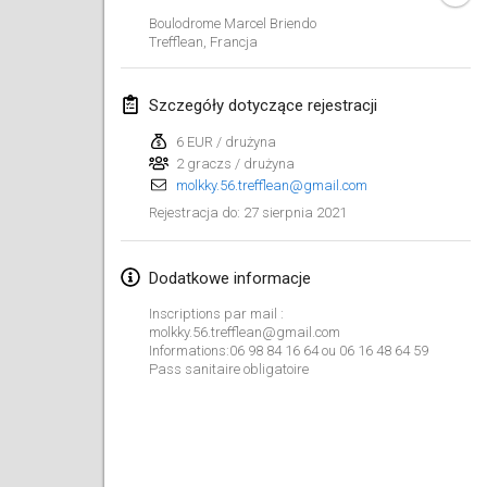
ANULOWANY
Boulodrome Marcel Briendo
Open de Boulay Triplette
Trefflean
,
Francja
20 mar 2021
|
Francja
Szczegóły dotyczące rejestracji
kwiecień 2021
6 EUR / drużyna
2 graczs / drużyna
Tournoi du printemps confiné
molkky.56.trefflean@gmail.com
9 kwi 2021
|
Francja
27 sierpnia 2021
Rejestracja do
:
ANULOWANY
Indoor de la CASAS
10 kwi 2021
|
Francja
Dodatkowe informacje
Inscriptions par mail :
Halové MČR Trojnásobný - Czech Indoor Triple
molkky.56.trefflean@gmail.com
10 kwi 2021
|
Czechy
Informations:06 98 84 16 64 ou 06 16 48 64 59
Pass sanitaire obligatoire
ANULOWANY
Doublette du Molkkamis
24 kwi 2021
|
Belgia
ANULOWANY
Individuel du Molkkamis