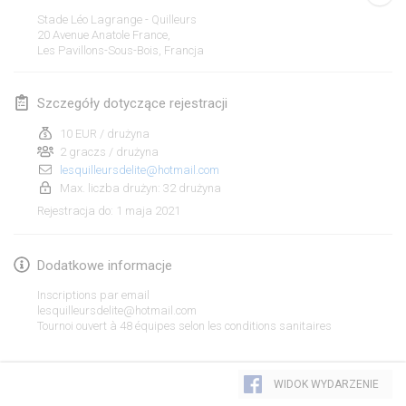
ANULOWANY
Stade Léo Lagrange - Quilleurs
Open de Boulay Triplette
20 Avenue Anatole France,
20 mar 2021
|
Francja
Les Pavillons-Sous-Bois
,
Francja
kwiecień 2021
Szczegóły dotyczące rejestracji
10 EUR / drużyna
Tournoi du printemps confiné
2 graczs / drużyna
9 kwi 2021
|
Francja
lesquilleursdelite@hotmail.com
Max. liczba drużyn: 32 drużyna
ANULOWANY
Indoor de la CASAS
1 maja 2021
Rejestracja do
:
10 kwi 2021
|
Francja
Dodatkowe informacje
Halové MČR Trojnásobný - Czech Indoor Triple
10 kwi 2021
|
Czechy
Inscriptions par email
lesquilleursdelite@hotmail.com
ANULOWANY
Tournoi ouvert à 48 équipes selon les conditions sanitaires
Doublette du Molkkamis
24 kwi 2021
|
Belgia
Lista widoku
WIDOK WYDARZENIE
ANULOWANY
Wyświetlanie
150
turniejów
Individuel du Molkkamis
Kuratorowany przez
Mölkk Your World