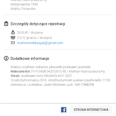
Myllymäentie 1592
ANULOWANY
Open de Boulay Triplette
Mahlu
,
Finlandia
20 mar 2021
|
Francja
Szczegóły dotyczące rejestracji
kwiecień 2021
30 EUR / drużyna
2 (+1) graczs / drużyna
Tournoi du printemps confiné
mahlunmolkkaajat@gmail.com
9 kwi 2021
|
Francja
ANULOWANY
Indoor de la CASAS
Dodatkowe informacje
10 kwi 2021
|
Francja
Maksu sisältää ruokailun jokaiselle joukkueen jäsenelle.
Maksutiedot:
FI14 5408 0420 0510 93 / Mahlun Nuorisoseura Ry
Viesti:
Joukkueen nimi/SIKAMÖLKKY 2021
Halové MČR Trojnásobný - Czech Indoor Triple
Osallistumismaksu 30 €, ilmoittautuminen paikan päällä kello 17:00
10 kwi 2021
|
Czechy
mennessä. Lisätietoa: Jouko Moilanen, puh. 040-7588258
ANULOWANY
Doublette du Molkkamis
24 kwi 2021
|
Belgia
Lista widoku
STRONA INTERNETOWA
ANULOWANY
Wyświetlanie
150
turniejów
Individuel du Molkkamis
Kuratorowany przez
Mölkk Your World