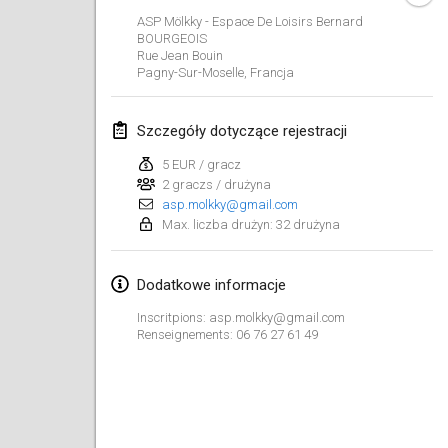
ANULOWANY
ASP Mölkky - Espace De Loisirs Bernard
Open de Boulay Triplette
BOURGEOIS
20 mar 2021
|
Francja
Rue Jean Bouin
Pagny-Sur-Moselle
,
Francja
kwiecień 2021
Szczegóły dotyczące rejestracji
Tournoi du printemps confiné
5 EUR / gracz
9 kwi 2021
|
Francja
2 graczs / drużyna
asp.molkky@gmail.com
ANULOWANY
Indoor de la CASAS
Max. liczba drużyn: 32 drużyna
10 kwi 2021
|
Francja
Dodatkowe informacje
Halové MČR Trojnásobný - Czech Indoor Triple
Inscritpions: asp.molkky@gmail.com
10 kwi 2021
|
Czechy
Renseignements: 06 76 27 61 49
ANULOWANY
Doublette du Molkkamis
24 kwi 2021
|
Belgia
ANULOWANY
Individuel du Molkkamis