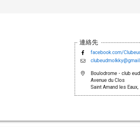
連絡先
facebook.com/Clubeu
clubeudmolkky@gmail
Boulodrome - club eud
Avenue du Clos
Saint Amand les Ea