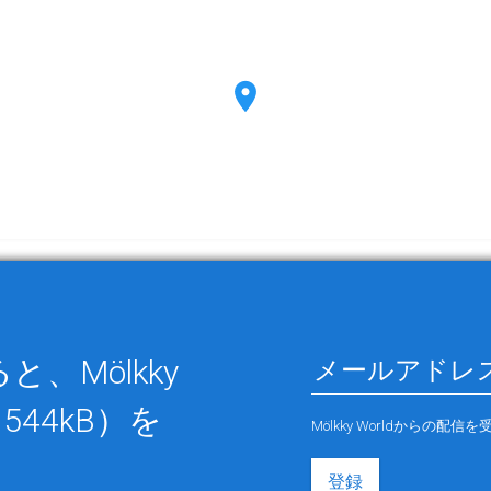
、Mölkky
544kB）を
Mölkky Worldから
登録