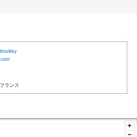
dmolkky
.com
ux, フランス