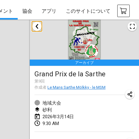
メント
協会
アプリ
このサイトについて
2026年1月
Tournoi de la bonne année
2026年1月10日
|
フランス
アーカイブ
Open de Boulay Triplette
Grand Prix de la Sarthe
2026年1月17日
|
フランス
第
9
回
中止
作成者
Le Mans Sarthe Mölkky - le MSM
Concours de Honnelles
2026年1月18日
|
ベルギー
地域大会
砂利
Tournoi de Mölkky - Lesfous Dubâtonvaigeois
2026年3月14日
2026年1月31日
|
フランス
9:30 AM
2026年2月