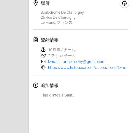
場所
Finska Social Tournament and World Championship Squad Selection
Boulodrome De Claircigny
2026年2月1日
|
オーストラリア
26 Rue De Claircigny
Le Mans
,
フランス
Indoor Polish Open 2026 - Doubles
2026年2月7日
|
ポーランド
登録情報
10 EUR / チーム
Lazala Indoor Cup ZMGZEG
2 選手s / チーム
2026年2月7日
|
ハンガリー
lemanssarthemolkky@gmail.com
https://www.helloasso.com/associations/le-mans-sarthe-molkky/evenements/grand-prix-de-la-sarthe-de-molkky-2026
Indoor Polish Open 2026 - Singles
2026年2月8日
|
ポーランド
追加情報
StranaMölkky
Plus d infos à venir...
2026年2月14日
|
イタリア
GB Master
2026年2月21日
|
イギリス