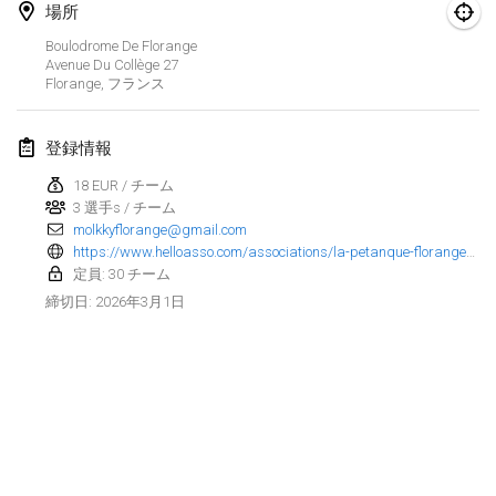
場所
Finska Social Tournament and World Championship Squad Selection
Boulodrome De Florange
2026年2月1日
|
オーストラリア
Avenue Du Collège
27
Florange
,
フランス
Indoor Polish Open 2026 - Doubles
2026年2月7日
|
ポーランド
登録情報
18 EUR / チーム
Lazala Indoor Cup ZMGZEG
3 選手s / チーム
2026年2月7日
|
ハンガリー
molkkyflorange@gmail.com
https://www.helloasso.com/associations/la-petanque-florangeoise/evenements/molkky-indoor-triplettes-florange-2026
Indoor Polish Open 2026 - Singles
定員: 30 チーム
2026年2月8日
|
ポーランド
2026年3月1日
締切日
:
StranaMölkky
2026年2月14日
|
イタリア
GB Master
リストを表示
2026年2月21日
|
イギリス
表示中
168
トーナメント
監修:
Mölkk Your World