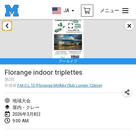
JA
メニュー
2026年1月
Tournoi de la bonne année
2026年1月10日
|
フランス
アーカイブ
Open de Boulay Triplette
Florange indoor triplettes
2026年1月17日
|
フランス
第
2
回
中止
作成者
F.M.C.L.12 (Florange Mölkky Club Lorrain 12ème)
Concours de Honnelles
2026年1月18日
|
ベルギー
地域大会
屋内 - クレー
Tournoi de Mölkky - Lesfous Dubâtonvaigeois
2026年3月8日
2026年1月31日
|
フランス
9:00 AM
2026年2月