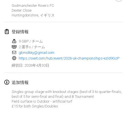
Godmanchester Rovers FC
Finska Social Tournament and World Championship Squad Selection
Dexter Close
2026年2月1日
|
オーストラリア
Huntingdonshire
,
イギリス
Indoor Polish Open 2026 - Doubles
登録情報
2026年2月7日
|
ポーランド
9 GBP / チーム
2 選手s / チーム
Lazala Indoor Cup ZMGZEG
gbmolkky@gmail.com
2026年2月7日
|
ハンガリー
https://oveit.com/hub/event/2026-uk-championships-ezld9GzP
2026年4月30日
締切日
:
Indoor Polish Open 2026 - Singles
2026年2月8日
|
ポーランド
追加情報
StranaMölkky
Singles group stage with knockout stages (best of 3 to quarter-finals,
best of 5 for semi-final and final) and B Tournament
2026年2月14日
|
イタリア
Field surface is Outdoor - artificial turf
£15 for both Singles/Doubles
GB Master
リストを表示
2026年2月21日
|
イギリス
表示中
168
トーナメント
監修:
Mölkk Your World