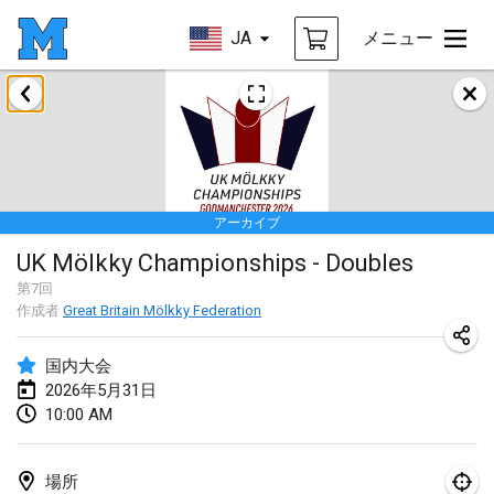
JA
メニュー
2026年1月
Tournoi de la bonne année
2026年1月10日
|
フランス
アーカイブ
Open de Boulay Triplette
UK Mölkky Championships - Doubles
2026年1月17日
|
フランス
第
7
回
中止
作成者
Great Britain Mölkky Federation
Concours de Honnelles
2026年1月18日
|
ベルギー
国内大会
2026年5月31日
Tournoi de Mölkky - Lesfous Dubâtonvaigeois
10:00 AM
2026年1月31日
|
フランス
2026年2月
場所