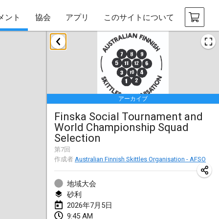
メント
協会
アプリ
このサイトについて
2026年1月
Tournoi de la bonne année
2026年1月10日
|
フランス
アーカイブ
Open de Boulay Triplette
Finska Social Tournament and
2026年1月17日
|
フランス
World Championship Squad
中止
Selection
Concours de Honnelles
第
7
回
2026年1月18日
|
ベルギー
作成者
Australian Finnish Skittles Organisation - AFSO
Tournoi de Mölkky - Lesfous Dubâtonvaigeois
地域大会
2026年1月31日
|
フランス
砂利
2026年7月5日
2026年2月
9:45 AM