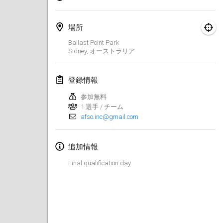
Finska Social Tournament and World Championship Squad Selection
2026年2月1日
|
オーストラリア
場所
Ballast Point Park
Indoor Polish Open 2026 - Doubles
Sidney
,
オーストラリア
2026年2月7日
|
ポーランド
登録情報
Lazala Indoor Cup ZMGZEG
参加無料
2026年2月7日
|
ハンガリー
1 選手 / チーム
afso.inc@gmail.com
Indoor Polish Open 2026 - Singles
2026年2月8日
|
ポーランド
追加情報
StranaMölkky
Final qualification day
2026年2月14日
|
イタリア
GB Master
2026年2月21日
|
イギリス