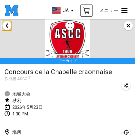
JA
メニュー
2026年1月
Tournoi de la bonne année
2026年1月10日
|
フランス
アーカイブ
Open de Boulay Triplette
Concours de la Chapelle craonnaise
2026年1月17日
|
フランス
作成者
ASCC
中止
Concours de Honnelles
2026年1月18日
|
ベルギー
地域大会
砂利
Tournoi de Mölkky - Lesfous Dubâtonvaigeois
2026年5月23日
1:30 PM
2026年1月31日
|
フランス
2026年2月
場所