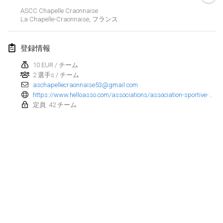
ASCC Chapelle Craonnaise
Finska Social Tournament and World Championship Squad Selection
La Chapelle-Craonnaise
,
フランス
2026年2月1日
|
オーストラリア
登録情報
Indoor Polish Open 2026 - Doubles
2026年2月7日
|
ポーランド
10 EUR / チーム
2 選手s / チーム
aschapellecraonnaise53@gmail.com
Lazala Indoor Cup ZMGZEG
https://www.helloasso.com/associations/association-sportive-de-la-chapelle-craonnaise/evenements/tournoi-de-molkky
2026年2月7日
|
ハンガリー
定員: 42 チーム
Indoor Polish Open 2026 - Singles
2026年2月8日
|
ポーランド
StranaMölkky
2026年2月14日
|
イタリア
GB Master
リストを表示
2026年2月21日
|
イギリス
表示中
168
トーナメント
監修:
Mölkk Your World