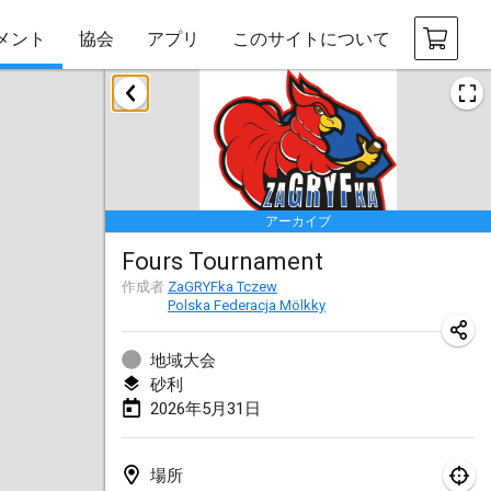
メント
協会
アプリ
このサイトについて
2026年1月
Tournoi de la bonne année
2026年1月10日
|
フランス
アーカイブ
Open de Boulay Triplette
Fours Tournament
2026年1月17日
|
フランス
作成者
ZaGRYFka Tczew
中止
Polska Federacja Mölkky
Concours de Honnelles
2026年1月18日
|
ベルギー
地域大会
砂利
Tournoi de Mölkky - Lesfous Dubâtonvaigeois
2026年5月31日
2026年1月31日
|
フランス
2026年2月
場所