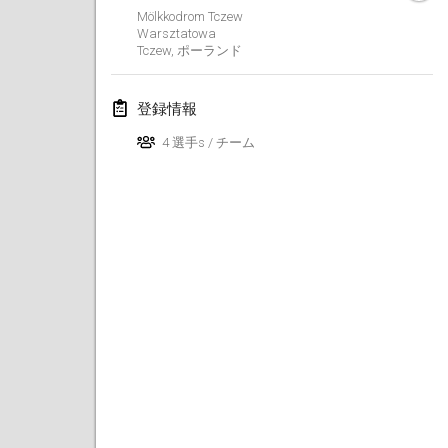
Mölkkodrom Tczew
Finska Social Tournament and World Championship Squad Selection
Warsztatowa
Tczew
,
ポーランド
2026年2月1日
|
オーストラリア
Indoor Polish Open 2026 - Doubles
登録情報
2026年2月7日
|
ポーランド
4 選手s / チーム
Lazala Indoor Cup ZMGZEG
2026年2月7日
|
ハンガリー
Indoor Polish Open 2026 - Singles
2026年2月8日
|
ポーランド
StranaMölkky
2026年2月14日
|
イタリア
GB Master
2026年2月21日
|
イギリス