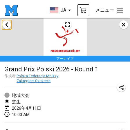
JA
メニュー
2026年1月
Tournoi de la bonne année
2026年1月10日
|
フランス
アーカイブ
Open de Boulay Triplette
Grand Prix Polski 2026 - Round 1
2026年1月17日
|
フランス
作成者
Polska Federacja Mölkky
中止
Zakręgleni Szczecin
Concours de Honnelles
2026年1月18日
|
ベルギー
地域大会
芝生
Tournoi de Mölkky - Lesfous Dubâtonvaigeois
2026年4月11日
2026年1月31日
|
フランス
10:00 AM
2026年2月