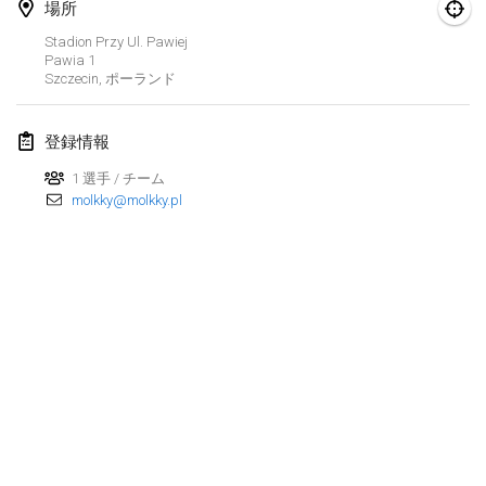
場所
Finska Social Tournament and World Championship Squad Selection
Stadion Przy Ul. Pawiej
2026年2月1日
|
オーストラリア
Pawia
1
Szczecin
,
ポーランド
Indoor Polish Open 2026 - Doubles
2026年2月7日
|
ポーランド
登録情報
1 選手 / チーム
Lazala Indoor Cup ZMGZEG
molkky@molkky.pl
2026年2月7日
|
ハンガリー
Indoor Polish Open 2026 - Singles
2026年2月8日
|
ポーランド
StranaMölkky
2026年2月14日
|
イタリア
GB Master
リストを表示
2026年2月21日
|
イギリス
表示中
168
トーナメント
監修:
Mölkk Your World