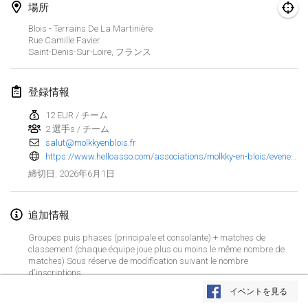
場所
Finska Social Tournament and World Championship Squad Selection
Blois - Terrains De La Martinière
2026年2月1日
|
オーストラリア
Rue Camille Favier
Saint-Denis-Sur-Loire
,
フランス
Indoor Polish Open 2026 - Doubles
2026年2月7日
|
ポーランド
登録情報
12 EUR / チーム
Lazala Indoor Cup ZMGZEG
2 選手s / チーム
2026年2月7日
|
ハンガリー
salut@molkkyenblois.fr
https://www.helloasso.com/associations/molkky-en-blois/evenements/1er-open-de-loir-et-cher-de-molkky
Indoor Polish Open 2026 - Singles
2026年6月1日
締切日
:
2026年2月8日
|
ポーランド
追加情報
StranaMölkky
2026年2月14日
|
イタリア
Groupes puis phases (principale et consolante) + matches de
classement (chaque équipe joue plus ou moins le même nombre de
matches) Sous réserve de modification suivant le nombre
GB Master
リストを表示
d'inscriptions.
2026年2月21日
|
イギリス
(24 terrains)
イベントを見る
表示中
168
トーナメント
監修:
Mölkk Your World