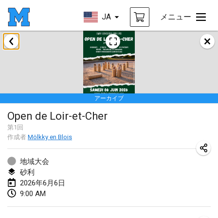
JA
メニュー
2026年1月
Tournoi de la bonne année
2026年1月10日
|
フランス
アーカイブ
Open de Boulay Triplette
Open de Loir-et-Cher
2026年1月17日
|
フランス
第
1
回
中止
作成者
Mölkky en Blois
Concours de Honnelles
2026年1月18日
|
ベルギー
地域大会
砂利
Tournoi de Mölkky - Lesfous Dubâtonvaigeois
2026年6月6日
2026年1月31日
|
フランス
9:00 AM
2026年2月