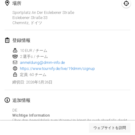
場所
Finska Social Tournament and World Championship Squad Selection
Sportplatz An Der Eislebener Straße
2026年2月1日
|
オーストラリア
Eislebener Straße
33
Chemnitz
,
ドイツ
Indoor Polish Open 2026 - Doubles
2026年2月7日
|
ポーランド
登録情報
10 EUR / チーム
Lazala Indoor Cup ZMGZEG
2 選手s / チーム
2026年2月7日
|
ハンガリー
anmeldung@dmm-info.de
https://www.tournify.de/live/19dmm/signup
Indoor Polish Open 2026 - Singles
定員: 60 チーム
2026年2月8日
|
ポーランド
2026年5月26日
締切日
:
StranaMölkky
追加情報
2026年2月14日
|
イタリア
DE
Wichtige Information
GB Master
リストを表示
Über den Anmeldelink zum Warm-Up könnt ihr euch ebenfalls direkt
2026年2月21日
|
イギリス
zum Turnier anmelden.
ウェブサイトを訪問
------------------------------
表示中
168
トーナメント
監修:
Mölkk Your World