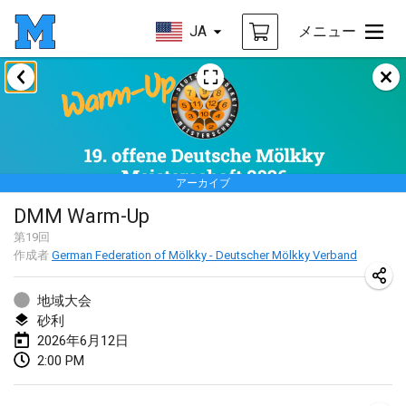
JA
メニュー
2026年1月
Tournoi de la bonne année
2026年1月10日
|
フランス
アーカイブ
Open de Boulay Triplette
DMM Warm-Up
2026年1月17日
|
フランス
第
19
回
中止
作成者
German Federation of Mölkky - Deutscher Mölkky Verband
Concours de Honnelles
2026年1月18日
|
ベルギー
地域大会
砂利
Tournoi de Mölkky - Lesfous Dubâtonvaigeois
2026年6月12日
2026年1月31日
|
フランス
2:00 PM
2026年2月