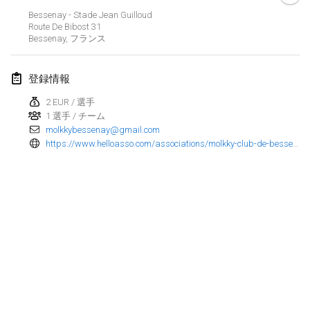
Bessenay - Stade Jean Guilloud
Finska Social Tournament and World Championship Squad Selection
Route De Bibost
31
2026年2月1日
|
オーストラリア
Bessenay
,
フランス
Indoor Polish Open 2026 - Doubles
登録情報
2026年2月7日
|
ポーランド
2 EUR / 選手
1 選手 / チーム
Lazala Indoor Cup ZMGZEG
molkkybessenay@gmail.com
2026年2月7日
|
ハンガリー
https://www.helloasso.com/associations/molkky-club-de-bessenay/evenements/warmup-feminin
Indoor Polish Open 2026 - Singles
2026年2月8日
|
ポーランド
StranaMölkky
2026年2月14日
|
イタリア
GB Master
リストを表示
2026年2月21日
|
イギリス
表示中
168
トーナメント
監修:
Mölkk Your World