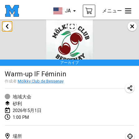
JA
メニュー
2026年1月
Tournoi de la bonne année
2026年1月10日
|
フランス
アーカイブ
Open de Boulay Triplette
Warm-up IF Féminin
2026年1月17日
|
フランス
作成者
Mölkky Club de Bessenay
中止
Concours de Honnelles
2026年1月18日
|
ベルギー
地域大会
砂利
Tournoi de Mölkky - Lesfous Dubâtonvaigeois
2026年5月1日
1:00 PM
2026年1月31日
|
フランス
2026年2月
場所