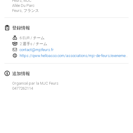
Feurs, MJC
Allée Du Parc
Finska Social Tournament and World Championship Squad Selection
Feurs
,
フランス
2026年2月1日
|
オーストラリア
登録情報
Indoor Polish Open 2026 - Doubles
2026年2月7日
|
ポーランド
6 EUR / チーム
2 選手s / チーム
contact@mjcfeurs.fr
Lazala Indoor Cup ZMGZEG
https://qww.helloasso.com/associations/mjc-de-feurs/evenements/tournoi-de-molkky-et-boules-carrees
2026年2月7日
|
ハンガリー
Indoor Polish Open 2026 - Singles
追加情報
2026年2月8日
|
ポーランド
Organisé par la MJC Feurs
0477262114
StranaMölkky
2026年2月14日
|
イタリア
GB Master
リストを表示
2026年2月21日
|
イギリス
表示中
168
トーナメント
監修:
Mölkk Your World