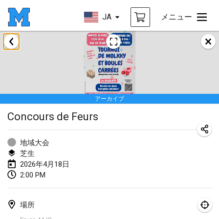
JA
メニュー
2026年1月
Tournoi de la bonne année
2026年1月10日
|
フランス
アーカイブ
Open de Boulay Triplette
Concours de Feurs
2026年1月17日
|
フランス
中止
Concours de Honnelles
地域大会
2026年1月18日
|
ベルギー
芝生
2026年4月18日
Tournoi de Mölkky - Lesfous Dubâtonvaigeois
2:00 PM
2026年1月31日
|
フランス
場所
2026年2月