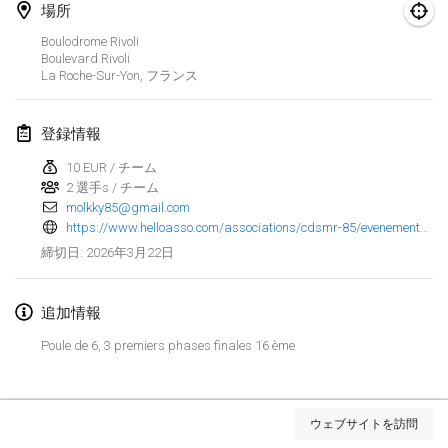
場所
Finska Social Tournament and World Championship Squad Selection
Boulodrome Rivoli
2026年2月1日
|
オーストラリア
Boulevard Rivoli
La Roche-Sur-Yon
,
フランス
Indoor Polish Open 2026 - Doubles
2026年2月7日
|
ポーランド
登録情報
10 EUR / チーム
Lazala Indoor Cup ZMGZEG
2 選手s / チーム
2026年2月7日
|
ハンガリー
molkky85@gmail.com
https://www.helloasso.com/associations/cdsmr-85/evenements/coupe-pays-de-la-loire-de-molkky-2026
Indoor Polish Open 2026 - Singles
2026年3月22日
締切日
:
2026年2月8日
|
ポーランド
追加情報
StranaMölkky
2026年2月14日
|
イタリア
Poule de 6, 3 premiers phases finales 16 ème
GB Master
リストを表示
2026年2月21日
|
イギリス
ウェブサイトを訪問
表示中
168
トーナメント
監修:
Mölkk Your World