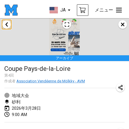
JA
メニュー
2026年1月
Tournoi de la bonne année
2026年1月10日
|
フランス
アーカイブ
Open de Boulay Triplette
Coupe Pays-de-la-Loire
2026年1月17日
|
フランス
第
4
回
中止
作成者
Association Vendéenne de Mölkky - AVM
Concours de Honnelles
2026年1月18日
|
ベルギー
地域大会
砂利
Tournoi de Mölkky - Lesfous Dubâtonvaigeois
2026年3月28日
2026年1月31日
|
フランス
9:00 AM
2026年2月