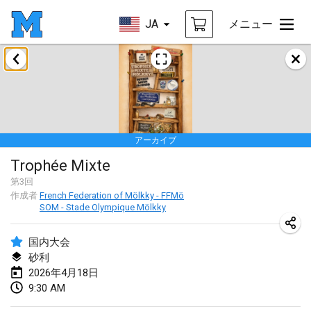
JA
メニュー
2026年1月
Tournoi de la bonne année
2026年1月10日
|
フランス
アーカイブ
Open de Boulay Triplette
Trophée Mixte
2026年1月17日
|
フランス
第
3
回
中止
作成者
French Federation of Mölkky - FFMö
Concours de Honnelles
SOM - Stade Olympique Mölkky
2026年1月18日
|
ベルギー
国内大会
Tournoi de Mölkky - Lesfous Dubâtonvaigeois
砂利
2026年1月31日
|
フランス
2026年4月18日
9:30 AM
2026年2月