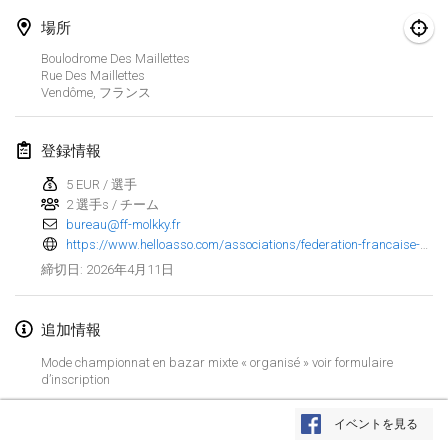
場所
Finska Social Tournament and World Championship Squad Selection
2026年2月1日
|
オーストラリア
Boulodrome Des Maillettes
Rue Des Maillettes
Vendôme
,
フランス
Indoor Polish Open 2026 - Doubles
2026年2月7日
|
ポーランド
登録情報
Lazala Indoor Cup ZMGZEG
5 EUR / 選手
2026年2月7日
|
ハンガリー
2 選手s / チーム
bureau@ff-molkky.fr
Indoor Polish Open 2026 - Singles
https://www.helloasso.com/associations/federation-francaise-de-molkky/evenements/trophee-mixte-2026
2026年2月8日
|
ポーランド
2026年4月11日
締切日
:
StranaMölkky
追加情報
2026年2月14日
|
イタリア
Mode championnat en bazar mixte « organisé » voir formulaire
d’inscription
GB Master
リストを表示
2026年2月21日
|
イギリス
イベントを見る
表示中
168
トーナメント
監修:
Mölkk Your World