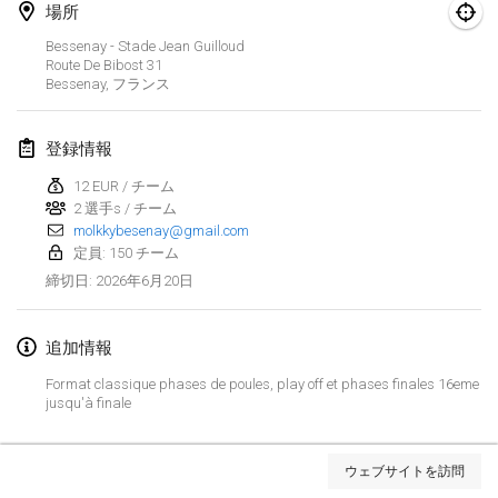
場所
Finska Social Tournament and World Championship Squad Selection
Bessenay - Stade Jean Guilloud
2026年2月1日
|
オーストラリア
Route De Bibost
31
Bessenay
,
フランス
Indoor Polish Open 2026 - Doubles
2026年2月7日
|
ポーランド
登録情報
12 EUR / チーム
Lazala Indoor Cup ZMGZEG
2 選手s / チーム
2026年2月7日
|
ハンガリー
molkkybesenay@gmail.com
定員: 150 チーム
Indoor Polish Open 2026 - Singles
2026年6月20日
締切日
:
2026年2月8日
|
ポーランド
追加情報
StranaMölkky
2026年2月14日
|
イタリア
Format classique phases de poules, play off et phases finales 16eme
jusqu'à finale
GB Master
リストを表示
2026年2月21日
|
イギリス
ウェブサイトを訪問
表示中
168
トーナメント
監修:
Mölkk Your World