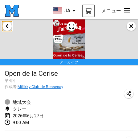
JA
メニュー
2026年1月
Tournoi de la bonne année
2026年1月10日
|
フランス
アーカイブ
Open de Boulay Triplette
Open de la Cerise
2026年1月17日
|
フランス
第
4
回
中止
作成者
Mölkky Club de Bessenay
Concours de Honnelles
2026年1月18日
|
ベルギー
地域大会
クレー
Tournoi de Mölkky - Lesfous Dubâtonvaigeois
2026年6月27日
2026年1月31日
|
フランス
9:00 AM
2026年2月