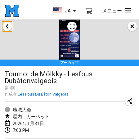
JA
メニュー
2026年1月
Tournoi de la bonne année
2026年1月10日
|
フランス
アーカイブ
Open de Boulay Triplette
Tournoi de Mölkky - Lesfous
2026年1月17日
|
フランス
Dubâtonvaigeois
中止
Concours de Honnelles
第
9
回
作成者
Les Fous Du Bâton Vaigeois
2026年1月18日
|
ベルギー
地域大会
Tournoi de Mölkky - Lesfous Dubâtonvaigeois
屋内 - カーペット
2026年1月31日
|
フランス
2026年1月31日
7:00 PM
2026年2月