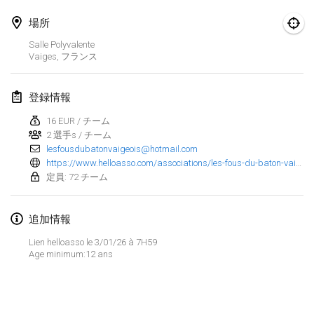
Finska Social Tournament and World Championship Squad Selection
場所
2026年2月1日
|
オーストラリア
Salle Polyvalente
Vaiges
,
フランス
Indoor Polish Open 2026 - Doubles
2026年2月7日
|
ポーランド
登録情報
Lazala Indoor Cup ZMGZEG
16 EUR / チーム
2 選手s / チーム
2026年2月7日
|
ハンガリー
lesfousdubatonvaigeois@hotmail.com
https://www.helloasso.com/associations/les-fous-du-baton-vaigeois-2/evenements/inscription-au-9eme-tournoi-de-molkky-a-vaiges
Indoor Polish Open 2026 - Singles
定員: 72 チーム
2026年2月8日
|
ポーランド
追加情報
StranaMölkky
2026年2月14日
|
イタリア
Lien helloasso le 3/01/26 à 7H59
Age minimum:12 ans
GB Master
リストを表示
2026年2月21日
|
イギリス
表示中
168
トーナメント
監修:
Mölkk Your World