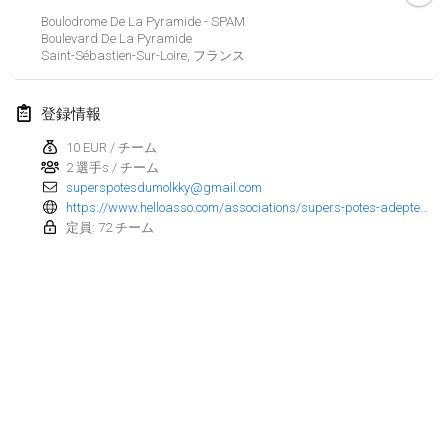
Boulodrome De La Pyramide - SPAM
Finska Social Tournament and World Championship Squad Selection
Boulevard De La Pyramide
2026年2月1日
|
オーストラリア
Saint-Sébastien-Sur-Loire
,
フランス
Indoor Polish Open 2026 - Doubles
登録情報
2026年2月7日
|
ポーランド
10 EUR / チーム
2 選手s / チーム
Lazala Indoor Cup ZMGZEG
superspotesdumolkky@gmail.com
2026年2月7日
|
ハンガリー
https://www.helloasso.com/associations/supers-potes-adeptes-du-molkky/evenements/tournoi-spamesque
定員: 72 チーム
Indoor Polish Open 2026 - Singles
2026年2月8日
|
ポーランド
StranaMölkky
2026年2月14日
|
イタリア
GB Master
リストを表示
2026年2月21日
|
イギリス
表示中
168
トーナメント
監修:
Mölkk Your World