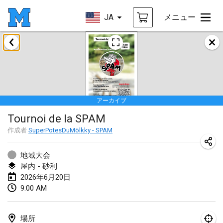
JA
メニュー
2026年1月
Tournoi de la bonne année
2026年1月10日
|
フランス
アーカイブ
Open de Boulay Triplette
Tournoi de la SPAM
2026年1月17日
|
フランス
作成者
SuperPotesDuMölkky - SPAM
中止
Concours de Honnelles
2026年1月18日
|
ベルギー
地域大会
屋内 - 砂利
Tournoi de Mölkky - Lesfous Dubâtonvaigeois
2026年6月20日
9:00 AM
2026年1月31日
|
フランス
2026年2月
場所