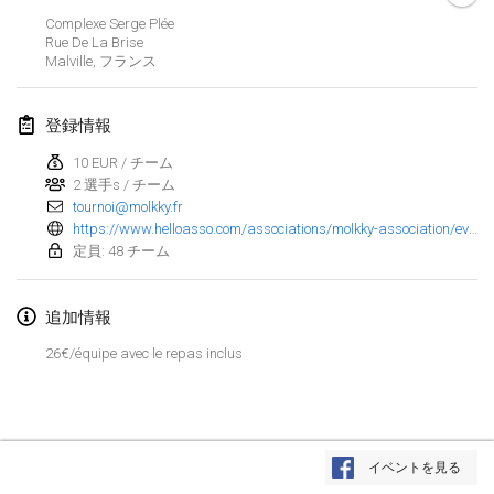
Complexe Serge Plée
Finska Social Tournament and World Championship Squad Selection
Rue De La Brise
2026年2月1日
|
オーストラリア
Malville
,
フランス
Indoor Polish Open 2026 - Doubles
登録情報
2026年2月7日
|
ポーランド
10 EUR / チーム
2 選手s / チーム
Lazala Indoor Cup ZMGZEG
tournoi@molkky.fr
2026年2月7日
|
ハンガリー
https://www.helloasso.com/associations/molkky-association/evenements/beach-barbecue-molkky
定員: 48 チーム
Indoor Polish Open 2026 - Singles
2026年2月8日
|
ポーランド
追加情報
StranaMölkky
26€/équipe avec le repas inclus
2026年2月14日
|
イタリア
GB Master
リストを表示
2026年2月21日
|
イギリス
イベントを見る
表示中
168
トーナメント
監修:
Mölkk Your World