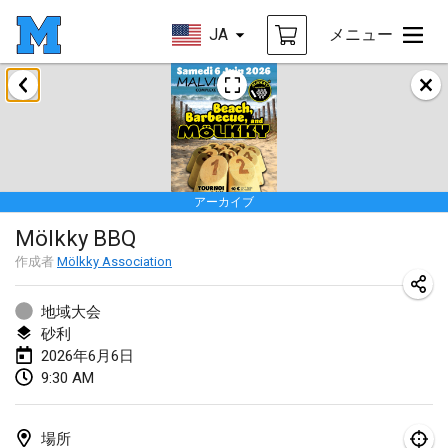
JA
メニュー
2026年1月
Tournoi de la bonne année
2026年1月10日
|
フランス
アーカイブ
Open de Boulay Triplette
Mölkky BBQ
2026年1月17日
|
フランス
作成者
Mölkky Association
中止
Concours de Honnelles
2026年1月18日
|
ベルギー
地域大会
砂利
Tournoi de Mölkky - Lesfous Dubâtonvaigeois
2026年6月6日
9:30 AM
2026年1月31日
|
フランス
2026年2月
場所