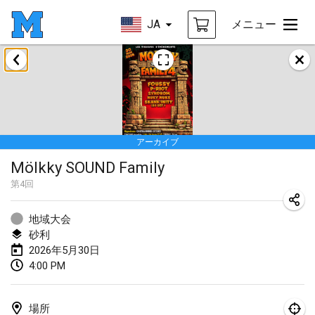
JA
メニュー
2026年1月
Tournoi de la bonne année
2026年1月10日
|
フランス
アーカイブ
Open de Boulay Triplette
Mölkky SOUND Family
2026年1月17日
|
フランス
第
4
回
中止
Concours de Honnelles
2026年1月18日
|
ベルギー
地域大会
砂利
Tournoi de Mölkky - Lesfous Dubâtonvaigeois
2026年5月30日
4:00 PM
2026年1月31日
|
フランス
2026年2月
場所