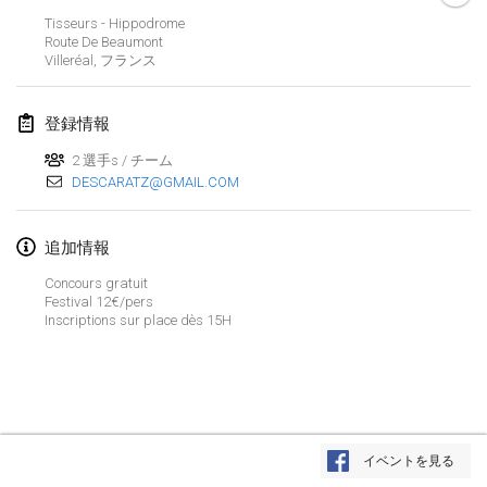
Tisseurs - Hippodrome
Finska Social Tournament and World Championship Squad Selection
Route De Beaumont
2026年2月1日
|
オーストラリア
Villeréal
,
フランス
Indoor Polish Open 2026 - Doubles
登録情報
2026年2月7日
|
ポーランド
2 選手s / チーム
DESCARATZ@GMAIL.COM
Lazala Indoor Cup ZMGZEG
2026年2月7日
|
ハンガリー
追加情報
Indoor Polish Open 2026 - Singles
Concours gratuit
2026年2月8日
|
ポーランド
Festival 12€/pers
Inscriptions sur place dès 15H
StranaMölkky
2026年2月14日
|
イタリア
GB Master
リストを表示
2026年2月21日
|
イギリス
イベントを見る
表示中
168
トーナメント
監修:
Mölkk Your World