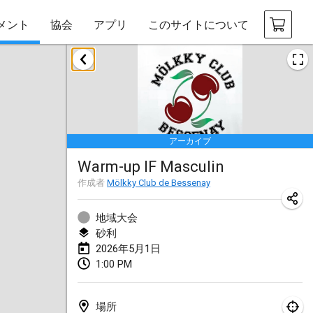
メント
協会
アプリ
このサイトについて
2026年1月
Tournoi de la bonne année
2026年1月10日
|
フランス
アーカイブ
Open de Boulay Triplette
Warm-up IF Masculin
2026年1月17日
|
フランス
作成者
Mölkky Club de Bessenay
中止
Concours de Honnelles
2026年1月18日
|
ベルギー
地域大会
砂利
Tournoi de Mölkky - Lesfous Dubâtonvaigeois
2026年5月1日
1:00 PM
2026年1月31日
|
フランス
2026年2月
場所