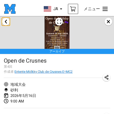
JA
メニュー
2026年1月
Tournoi de la bonne année
2026年1月10日
|
フランス
アーカイブ
Open de Boulay Triplette
Open de Crusnes
2026年1月17日
|
フランス
第
4
回
中止
作成者
Entente Mölkky Club de Crusnes E=MC2
Concours de Honnelles
2026年1月18日
|
ベルギー
地域大会
砂利
Tournoi de Mölkky - Lesfous Dubâtonvaigeois
2026年5月16日
2026年1月31日
|
フランス
9:00 AM
2026年2月