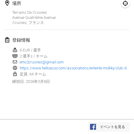
場所
Finska Social Tournament and World Championship Squad Selection
Terrains De Crusnes
2026年2月1日
|
オーストラリア
Avenue Quatrième Avenue
Crusnes
,
フランス
Indoor Polish Open 2026 - Doubles
2026年2月7日
|
ポーランド
登録情報
6 EUR / 選手
Lazala Indoor Cup ZMGZEG
2 選手s / チーム
2026年2月7日
|
ハンガリー
emc2crusnes@gmail.com
https://www.helloasso.com/associations/entente-molkky-club-de-crusnes/evenements/4eme-open-de-molkky-de-crusnes
Indoor Polish Open 2026 - Singles
定員: 64 チーム
2026年2月8日
|
ポーランド
2026年5月8日
締切日
:
StranaMölkky
2026年2月14日
|
イタリア
GB Master
リストを表示
2026年2月21日
|
イギリス
イベントを見る
表示中
168
トーナメント
監修:
Mölkk Your World