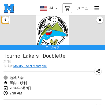
JA
メニュー
2026年1月
Tournoi de la bonne année
2026年1月10日
|
フランス
アーカイブ
Open de Boulay Triplette
Tournoi Lakers - Doublette
2026年1月17日
|
フランス
第
5
回
中止
作成者
Mölkky Lac et Montagne
Concours de Honnelles
2026年1月18日
|
ベルギー
地域大会
屋内 - 砂利
Tournoi de Mölkky - Lesfous Dubâtonvaigeois
2026年5月9日
2026年1月31日
|
フランス
9:30 AM
2026年2月