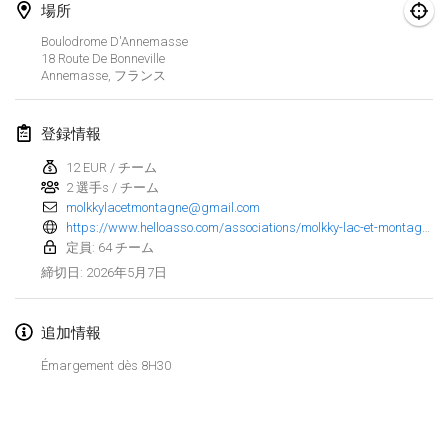
場所
Finska Social Tournament and World Championship Squad Selection
Boulodrome D'Annemasse
2026年2月1日
|
オーストラリア
18 Route De Bonneville
Annemasse
,
フランス
Indoor Polish Open 2026 - Doubles
2026年2月7日
|
ポーランド
登録情報
12 EUR / チーム
Lazala Indoor Cup ZMGZEG
2 選手s / チーム
2026年2月7日
|
ハンガリー
molkkylacetmontagne@gmail.com
https://www.helloasso.com/associations/molkky-lac-et-montagne/evenements/5eme-open-des-lakers
Indoor Polish Open 2026 - Singles
定員: 64 チーム
2026年2月8日
|
ポーランド
2026年5月7日
締切日
:
StranaMölkky
追加情報
2026年2月14日
|
イタリア
Émargement dès 8H30
GB Master
リストを表示
2026年2月21日
|
イギリス
表示中
168
トーナメント
監修:
Mölkk Your World