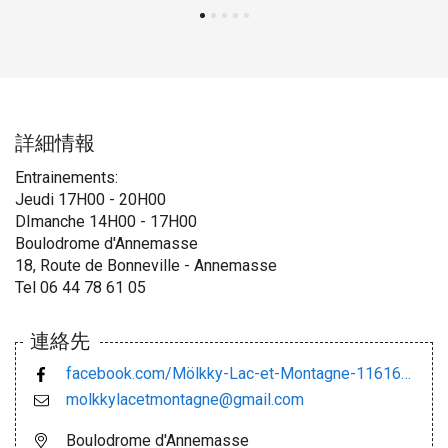
詳細情報
Entrainements:
Jeudi 17H00 - 20H00
DImanche 14H00 - 17H00
Boulodrome d'Annemasse
18, Route de Bonneville - Annemasse
Tel 06 44 78 61 05
連絡先
facebook.com/Mölkky-Lac-et-Montagne-116165546440286/
molkkylacetmontagne@gmail.com
Boulodrome d'Annemasse