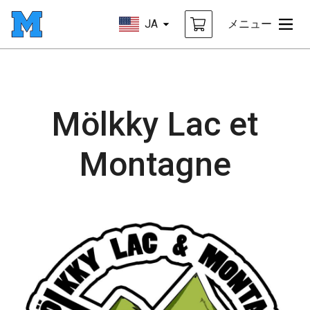
JA
メニュー
Mölkky Lac et
Montagne