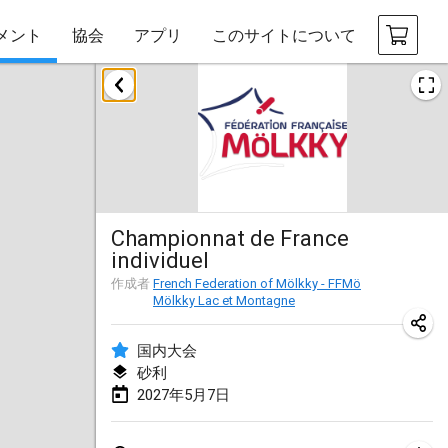
メント
協会
アプリ
このサイトについて
2026年8月
Challenge des Ducasses
2026年8月9日
|
ベルギー
Mölkky on the Beach
Championnat de France
2026年8月11日
|
フランス
individuel
MM - World Championships
作成者
French Federation of Mölkky - FFMö
Mölkky Lac et Montagne
2026年8月14日
|
フィンランド
国内大会
Coney Island Open
砂利
2026年8月22日
|
アメリカ合衆国
2027年5月7日
Grand Prix Polski 2026 - Round 5 (Final)