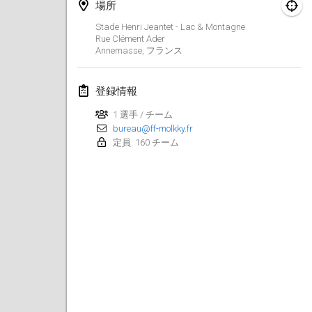
2026年8月29日
|
ポーランド
場所
Stade Henri Jeantet - Lac & Montagne
Norddeutsche Mölkky Meisterschaft (open)
Rue Clément Ader
Annemasse
,
フランス
2026年8月29日
|
ドイツ
Fours Polish Championship 2026
登録情報
2026年8月30日
|
ポーランド
1 選手 / チーム
bureau@ff-molkky.fr
Open de midi Pyrénées
定員: 160 チーム
2026年8月30日
|
フランス
2026年9月
Mistrovství ČR trojic
2026年9月5日
|
チェコ
Open de Surzur
2026年9月5日
|
フランス