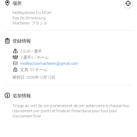
2026年8月29日
|
ポーランド
場所
Mölkkydrome Du MCM
Norddeutsche Mölkky Meisterschaft (open)
Rue De Strasbourg
2026年8月29日
|
ドイツ
Macheren
,
フランス
Fours Polish Championship 2026
登録情報
2026年8月30日
|
ポーランド
5 EUR / 選手
2 選手s / チーム
Open de midi Pyrénées
molkkyclubmacheren@gmail.com
2026年8月30日
|
フランス
定員: 32 チーム
2026年12月12日
締切日
:
2026年9月
追加情報
Mistrovství ČR trojic
2026年9月5日
|
チェコ
Tirage au sort de son partenaire et de son adversaire à chaque tour,
classement par points et finale en finlandaise pour tous pour
classement final
Open de Surzur
リストを表示
2026年9月5日
|
フランス
表示中
39
トーナメント
監修:
Mölkk Your World