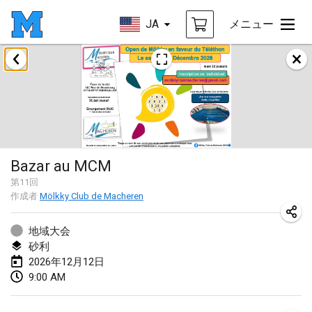
JA
メニュー
2026年8月
Challenge des Ducasses
2026年8月9日
|
ベルギー
Mölkky on the Beach
Bazar au MCM
2026年8月11日
|
フランス
第
11
回
作成者
Mölkky Club de Macheren
MM - World Championships
2026年8月14日
|
フィンランド
地域大会
砂利
Coney Island Open
2026年12月12日
2026年8月22日
|
アメリカ合衆国
9:00 AM
Grand Prix Polski 2026 - Round 5 (Final)