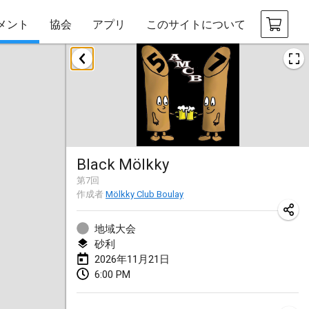
メント
協会
アプリ
このサイトについて
2026年8月
Challenge des Ducasses
2026年8月9日
|
ベルギー
Mölkky on the Beach
Black Mölkky
2026年8月11日
|
フランス
第
7
回
作成者
Mölkky Club Boulay
MM - World Championships
2026年8月14日
|
フィンランド
地域大会
砂利
Coney Island Open
2026年11月21日
2026年8月22日
|
アメリカ合衆国
6:00 PM
Grand Prix Polski 2026 - Round 5 (Final)