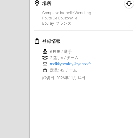
2026年8月29日
|
ポーランド
場所
Complexe Isabelle Wendling
Norddeutsche Mölkky Meisterschaft (open)
Route De Bouzonville
2026年8月29日
|
ドイツ
Boulay
,
フランス
Fours Polish Championship 2026
登録情報
2026年8月30日
|
ポーランド
6 EUR / 選手
2 選手s / チーム
Open de midi Pyrénées
molkkyboulay@yahoo.fr
2026年8月30日
|
フランス
定員: 42 チーム
2026年11月14日
締切日
:
2026年9月
Mistrovství ČR trojic
2026年9月5日
|
チェコ
Open de Surzur
2026年9月5日
|
フランス